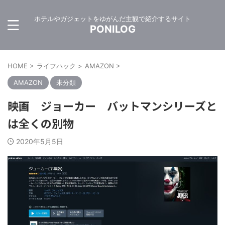
ホテルやガジェットをゆがんだ主観で紹介するサイト
PONILOG
HOME
>
ライフハック
>
AMAZON
>
AMAZON
未分類
映画 ジョーカー バットマンシリーズと
は全くの別物
2020年5月5日