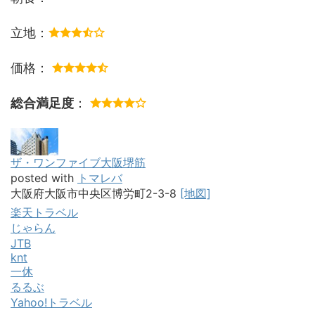
立地：
価格：
総合満足度
：
ザ・ワンファイブ大阪堺筋
posted with
トマレバ
大阪府大阪市中央区博労町2-3-8
[地図]
楽天トラベル
じゃらん
JTB
knt
一休
るるぶ
Yahoo!トラベル